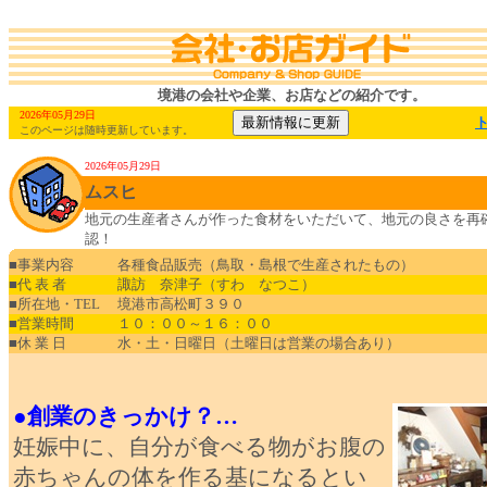
境港の会社や企業、お店などの紹介です。
2026年05月29日
このページは随時更新しています。
2026年05月29日
ムスヒ
地元の生産者さんが作った食材をいただいて、地元の良さを再
認！
■事業内容
各種食品販売（鳥取・島根で生産されたもの）
■代 表 者
諏訪 奈津子（すわ なつこ）
■所在地・TEL
境港市高松町３９０
■営業時間
１０：００～１６：００
■休 業 日
水・土・日曜日（土曜日は営業の場合あり）
●創業のきっかけ？…
妊娠中に、自分が食べる物がお腹の
赤ちゃんの体を作る基になるとい