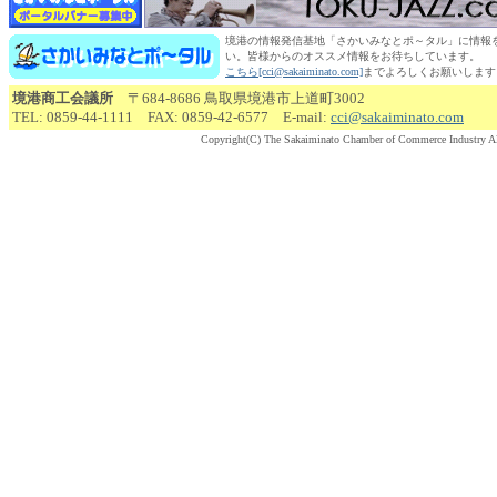
境港の情報発信基地「さかいみなとポ～タル」に情報
い。皆様からのオススメ情報をお待ちしています。
こちら[cci@sakaiminato.com]
までよろしくお願いします
境港商工会議所
〒684-8686 鳥取県境港市上道町3002
TEL: 0859-44-1111 FAX: 0859-42-6577 E-mail:
cci@sakaiminato.com
Copyright(C) The Sakaiminato Chamber of Commerce Industry Al