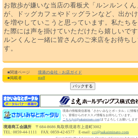
お散歩が嫌いな当店の看板犬「ルンルンくん
が、ドッグカフェやドッグランなど、出かけ
を増やしていこうと思っています。私たちを
た際には声を掛けていただけたら嬉しいです
ルンくんと一緒に皆さんのご来店をお待ちし
す。
■関連ページ
境港の会社・お店ガイド
staff
■掲載者
境港の情報発信基地「さかいみなとポ～タル」に情報
い。皆様からのオススメ情報をお待ちしています。
こちら[cci@sakaiminato.com]
までよろしくお願いします
境港商工会議所
〒684-8686 鳥取県境港市上道町3002
TEL: 0859-44-1111 FAX: 0859-42-6577 E-mail:
cci@sakaiminato.com