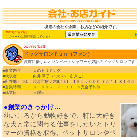
境港の会社や企業、お店などの紹介です。
2021年01月29日
このページは随時更新しています。
2021年01月29日
ドッグサロンｆｕｎ（ファン）
皮膚に優しいオゾンペットシャワーが好評のドッグサロンです
■事業内容
犬のトリミング
■代表者
向井 章子（むかい・あきこ）
■所在地・TEL
境港市財ノ木町1-61 ＴＥＬ：０９０-７５４１-８１６５
■営業時間
９：００～１７：００ ※完全予約制
■休業日
日曜日
●創業のきっかけ…
幼いころから動物好きで、特に大好き
な犬と常に関わる仕事をしたいとトリ
マーの資格を取得。ペットサロンやペ