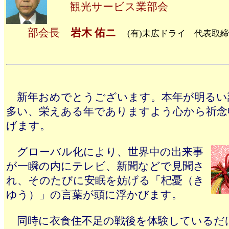
観光サービス業部会
部会長
岩木 佑ニ
(有)末広ドライ 代表取
新年おめでとうございます。本年が明るい
多い、栄えある年でありますよう心から祈念
げます。
グローバル化により、世界中の出来事
が一瞬の内にテレビ、新聞などで見聞さ
れ、そのたびに安眠を妨げる「杞憂（き
ゆう）」の言葉が頭に浮かびます。
同時に衣食住不足の戦後を体験しているだ