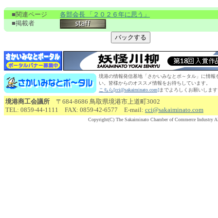
■関連ページ
各部会長 「２０２６年に思う」
■掲載者
境港の情報発信基地「さかいみなとポ～タル」に情報
い。皆様からのオススメ情報をお待ちしています。
こちら[cci@sakaiminato.com]
までよろしくお願いします
境港商工会議所
〒684-8686 鳥取県境港市上道町3002
TEL: 0859-44-1111 FAX: 0859-42-6577 E-mail:
cci@sakaiminato.com
Copyright(C) The Sakaiminato Chamber of Commerce Industry Al