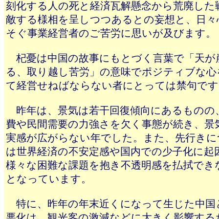
刻化する人の死と経済瓦解懸念から荒廃した
敵する様相を呈しつつあるとの妄想と、日々
そぐ事業経営者のご苦労に思いが及びます。
杞憂は中国の故事にもとづく言葉で「天が
る、取り越し苦労」の意味でポジティブな心
て経営せねばならない者にとっては禁句です
昨年は、景気は若干回復傾向にあるものの
費や民間需要の力強さを欠く事態が続き、景
実感が広がらない年でした。また、先行きに
は世界経済の不安定感や国内での少子化に起
様々な困難な課題を抱き不透明感を払拭でき
となっています。
特に、昨年の年末近くになって生じた中国
悪化は、観光客の激減などに大きく影響する