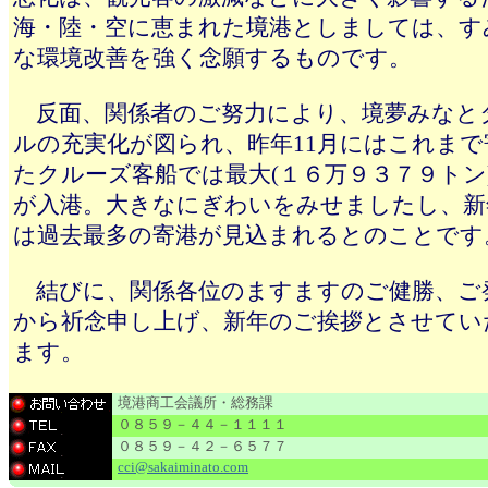
海・陸・空に恵まれた境港としましては、す
な環境改善を強く念願するものです。
反面、関係者のご努力により、境夢みなと
ルの充実化が図られ、昨年11月にはこれまで
たクルーズ客船では最大(１６万９３７９トン
が入港。大きなにぎわいをみせましたし、新
は過去最多の寄港が見込まれるとのことです
結びに、関係各位のますますのご健勝、ご
から祈念申し上げ、新年のご挨拶とさせてい
ます。
境港商工会議所・総務課
０８５９－４４－１１１１
０８５９－４２－６５７７
cci@sakaiminato.com