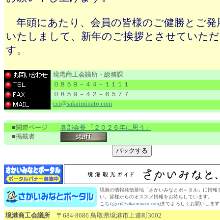
年頭にあたり、会員の皆様のご健勝とご発
いたしまして、新年のご挨拶とさせていただ
す。
境港商工会議所・総務課
０８５９－４４－１１１１
０８５９－４２－６５７７
cci@sakaiminato.com
■関連ページ
各部会長 「２０２６年に思う」
■掲載者
境港の情報発信基地「さかいみなとポ～タル」に情報
い。皆様からのオススメ情報をお待ちしています。
こちら[cci@sakaiminato.com]
までよろしくお願いします
境港商工会議所
〒684-8686 鳥取県境港市上道町3002