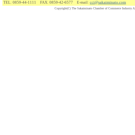
TEL: 0859-44-1111 FAX: 0859-42-6577 E-mail:
cci@sakaiminato.com
Copyright(C) The Sakaiminato Chamber of Commerce Industry Al