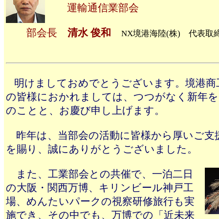
運輸通信業部会
部会長
清水 俊和
NX境港海陸(株) 代表取
明けましておめでとうございます。境港商
の皆様におかれましては、つつがなく新年を
のことと、お慶び申し上げます。
昨年は、当部会の活動に皆様から厚いご支
を賜り、誠にありがとうございました。
また、工業部会との共催で、一泊二日
の大阪・関西万博、キリンビール神戸工
場、めんたいパークの視察研修旅行も実
施でき、その中でも、万博での「近未来