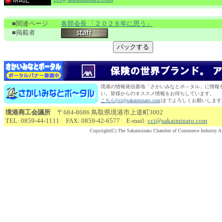
■関連ページ
各部会長 「２０２６年に思う」
■掲載者
境港の情報発信基地「さかいみなとポ～タル」に情報
い。皆様からのオススメ情報をお待ちしています。
こちら[cci@sakaiminato.com]
までよろしくお願いします
境港商工会議所
〒684-8686 鳥取県境港市上道町3002
TEL: 0859-44-1111 FAX: 0859-42-6577 E-mail:
cci@sakaiminato.com
Copyright(C) The Sakaiminato Chamber of Commerce Industry Al