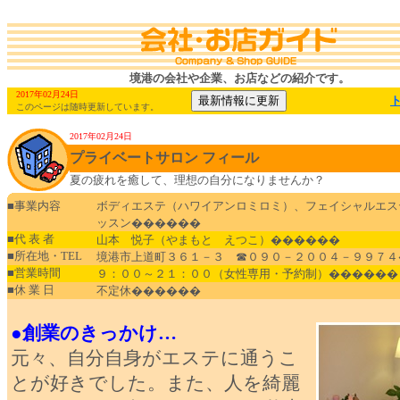
境港の会社や企業、お店などの紹介です。
2017年02月24日
このページは随時更新しています。
2017年02月24日
プライベートサロン フィール
夏の疲れを癒して、理想の自分になりませんか？
■事業内容
ボディエステ（ハワイアンロミロミ）、フェイシャルエス
ッスン������
■代 表 者
山本 悦子（やまもと えつこ）������
■所在地・TEL
境港市上道町３６１－３ ☎０９０－２００４－９９７４
■営業時間
９：００～２１：００（女性専用・予約制）������
■休 業 日
不定休������
●創業のきっかけ…
元々、自分自身がエステに通うこ
とが好きでした。また、人を綺麗