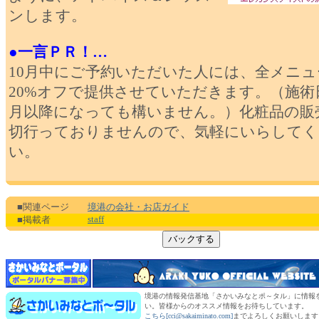
ンします。
●一言ＰＲ！…
10月中にご予約いただいた人には、全メニュ
20%オフで提供させていただきます。（施術日
月以降になっても構いません。）化粧品の販
切行っておりませんので、気軽にいらしてく
い。
■関連ページ
境港の会社・お店ガイド
staff
■掲載者
境港の情報発信基地「さかいみなとポ～タル」に情報
い。皆様からのオススメ情報をお待ちしています。
こちら[cci@sakaiminato.com]
までよろしくお願いします