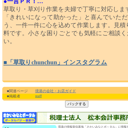
●一言ＰＲ！…
草取り・草刈り作業を夫婦で丁寧に対応しま
「きれいになって助かった」と喜んでいた
う、一件一件に心を込めて作業します。見積
料です。小さな困りごとでも気軽にご相談く
い。
■「草取りchunchun」インスタグラム
■関連ページ
境港の会社・お店ガイド
staff
■掲載者
境港の情報発信基地「さかいみなとポ～タル」に情報