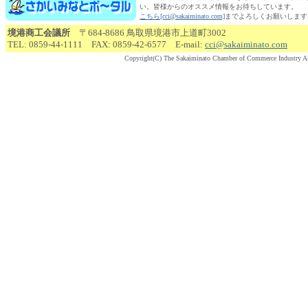
い。皆様からのオススメ情報をお待ちしています。
こちら[cci@sakaiminato.com]
までよろしくお願いします
境港商工会議所
〒684-8686 鳥取県境港市上道町3002
TEL: 0859-44-1111 FAX: 0859-42-6577 E-mail:
cci@sakaiminato.com
Copyright(C) The Sakaiminato Chamber of Commerce Industry Al