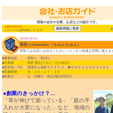
境港の会社や企業、お店などの紹介です。
2026年07月31日
このページは随時更新しています。
2026年07月31日
草取りchunchun（ちゅんちゅん）
草取りは当店にお任せください！スッキリ快適な空間に整えま
■事業内容
草取り・草刈り
■代表者
内田 博之(うちだ・ひろゆき)
■所在地・TEL
境港市上道町３５３２-２ ☎０９０-１２３５-９３９３
■営業時間
８：３０～１７：３０
■休業日
土・日曜日、祝日(電話応対可)
●創業のきっかけ？…
「草が伸びて困っている」「庭の手
入れが大変になった」など、地域の