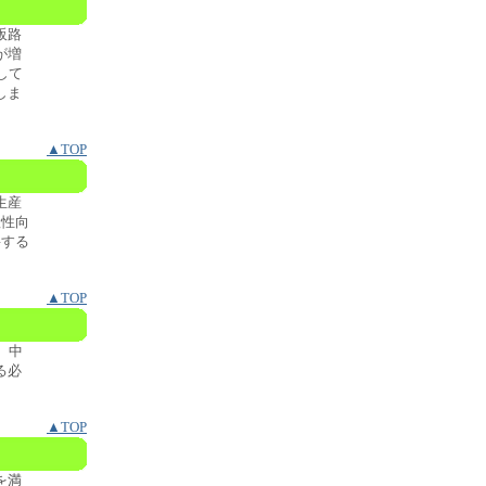
販路
が増
して
しま
▲TOP
生産
産性向
要する
▲TOP
、中
る必
▲TOP
を満