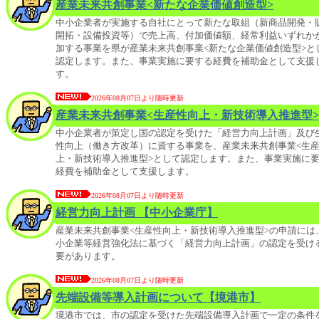
産業未来共創事業<新たな企業価値創造型>
中小企業者が実施する自社にとって新たな取組（新商品開発・
開拓・設備投資等）で売上高、付加価値額、経常利益いずれか
加する事業を県が産業未来共創事業<新たな企業価値創造型>と
認定します。また、事業実施に要する経費を補助金として支援
す。
2026年08月07日より随時更新
産業未来共創事業<生産性向上・新技術導入推進型>
中小企業者が策定し国の認定を受けた「経営力向上計画」及び
性向上（働き方改革）に資する事業を、産業未来共創事業<生
上・新技術導入推進型>として認定します。また、事業実施に
経費を補助金として支援します。
2026年08月07日より随時更新
経営力向上計画 【中小企業庁】
産業未来共創事業<生産性向上・新技術導入推進型>の申請には
小企業等経営強化法に基づく「経営力向上計画」の認定を受け
要があります。
2026年08月07日より随時更新
先端設備等導入計画について【境港市】
境港市では、市の認定を受けた先端設備導入計画で一定の条件