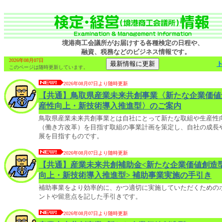
境港商工会議所がお届けする各種検定の日程や、
融資、税務などのビジネス情報です。
2026年08月07日
このページは随時更新しています。
2026年08月07日より随時更新
【共通】鳥取県産業未来共創事業〈新たな企業価値
産性向上・新技術導入推進型〉のご案内
鳥取県産業未来共創事業とは自社にとって新たな取組や生産性
（働き方改革）を目指す取組の事業計画を策定し、自社の成長
展を目指すものです。
2026年08月07日より随時更新
【共通】産業未来共創補助金<新たな企業価値創造
向上・新技術導入推進型> 補助事業実施の手引き
補助事業をより効率的に、かつ適切に実施していただくための
ントや留意点を記した手引きです。
2026年08月07日より随時更新