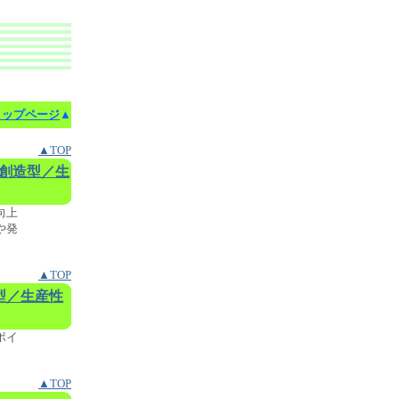
トップページ
▲
▲TOP
創造型／生
向上
や発
▲TOP
型／生産性
ポイ
▲TOP